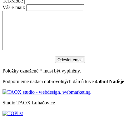
Tel./Mob.:
Váš e-mail:
Položky oznažené
*
musí být vyplněny.
Podporujeme nadaci dobrovolných dárců krve
450ml Naděje
Studio TAOX Luhačovice