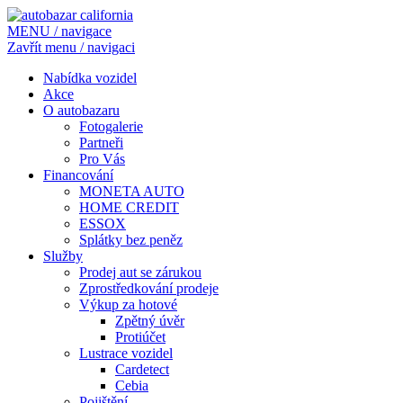
MENU / navigace
Zavřít menu / navigaci
Nabídka vozidel
Akce
O autobazaru
Fotogalerie
Partneři
Pro Vás
Financování
MONETA AUTO
HOME CREDIT
ESSOX
Splátky bez peněz
Služby
Prodej aut se zárukou
Zprostředkování prodeje
Výkup za hotové
Zpětný úvěr
Protiúčet
Lustrace vozidel
Cardetect
Cebia
Pojištění