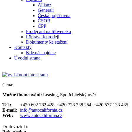
Allianz
Generali
Česká pojišťovna
ČSOB
ČPP
Prodej aut na Slovensko
Příprava k prodeji
Dokumenty ke stažení
Kontakty
Kde nás najdete
Úvodní strana
Cena:
Možné financování:
Leasing, Spotřebitelský úvěr
Tel.:
+420 602 782 428, +420 728 238 254, +420 577 133 435
E-mail:
info@autocalifornia.cz
Web:
www.autocalifornia.cz
Druh vozidla:
Rok výroby: