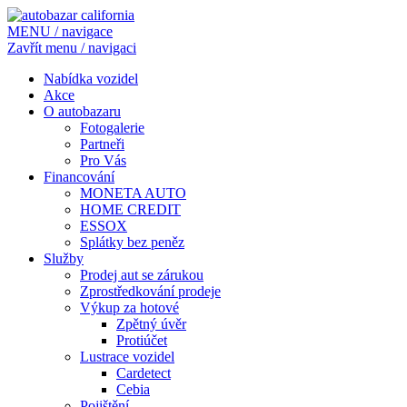
MENU / navigace
Zavřít menu / navigaci
Nabídka vozidel
Akce
O autobazaru
Fotogalerie
Partneři
Pro Vás
Financování
MONETA AUTO
HOME CREDIT
ESSOX
Splátky bez peněz
Služby
Prodej aut se zárukou
Zprostředkování prodeje
Výkup za hotové
Zpětný úvěr
Protiúčet
Lustrace vozidel
Cardetect
Cebia
Pojištění