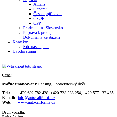
Allianz
Generali
Česká pojišťovna
ČSOB
ČPP
Prodej aut na Slovensko
Příprava k prodeji
Dokumenty ke stažení
Kontakty
Kde nás najdete
Úvodní strana
Cena:
Možné financování:
Leasing, Spotřebitelský úvěr
Tel.:
+420 602 782 428, +420 728 238 254, +420 577 133 435
E-mail:
info@autocalifornia.cz
Web:
www.autocalifornia.cz
Druh vozidla:
Rok výroby: