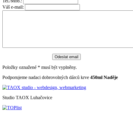
Tel./Mob.:
Váš e-mail:
Položky oznažené
*
musí být vyplněny.
Podporujeme nadaci dobrovolných dárců krve
450ml Naděje
Studio TAOX Luhačovice