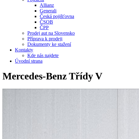
Allianz
Generali
Česká pojišťovna
ČSOB
ČPP
Prodej aut na Slovensko
Příprava k prodeji
Dokumenty ke stažení
Kontakty
Kde nás najdete
Úvodní strana
Mercedes-Benz Třídy V