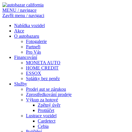
MENU / navigace
Zavřít menu / navigaci
Nabídka vozidel
Akce
O autobazaru
Fotogalerie
Partneři
Pro Vás
Financování
MONETA AUTO
HOME CREDIT
ESSOX
Splátky bez peněz
Služby
Prodej aut se zárukou
Zprostředkování prodeje
Výkup za hotové
Zpětný úvěr
Protiúčet
Lustrace vozidel
Cardetect
Cebia
Pojištění