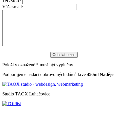
Tel./Mob.:
Váš e-mail:
Položky oznažené
*
musí být vyplněny.
Podporujeme nadaci dobrovolných dárců krve
450ml Naděje
Studio TAOX Luhačovice