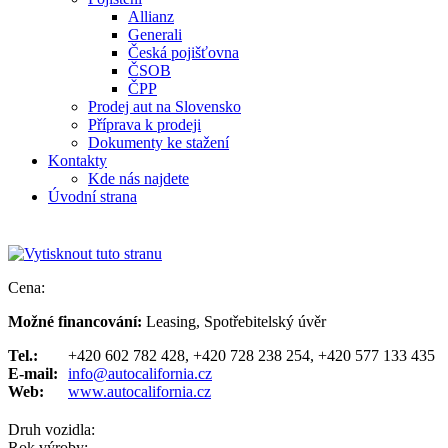
Allianz
Generali
Česká pojišťovna
ČSOB
ČPP
Prodej aut na Slovensko
Příprava k prodeji
Dokumenty ke stažení
Kontakty
Kde nás najdete
Úvodní strana
Cena:
Možné financování:
Leasing, Spotřebitelský úvěr
Tel.:
+420 602 782 428, +420 728 238 254, +420 577 133 435
E-mail:
info@autocalifornia.cz
Web:
www.autocalifornia.cz
Druh vozidla:
Rok výroby: