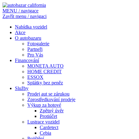
MENU / navigace
Zavřít menu / navigaci
Nabídka vozidel
Akce
O autobazaru
Fotogalerie
Partneři
Pro Vás
Financování
MONETA AUTO
HOME CREDIT
ESSOX
Splátky bez peněz
Služby
Prodej aut se zárukou
Zprostředkování prodeje
Výkup za hotové
Zpětný úvěr
Protiúčet
Lustrace vozidel
Cardetect
Cebia
Pojištění